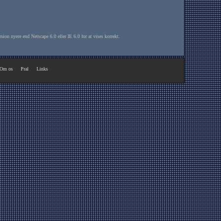
Om os
00
Pral
00
Links