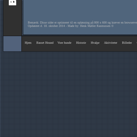
Hjem
00
Basset Hound
00
Vore hunde
00
Historie
00
Hvalpe
00
Aktiviteter
00
Billeder
00